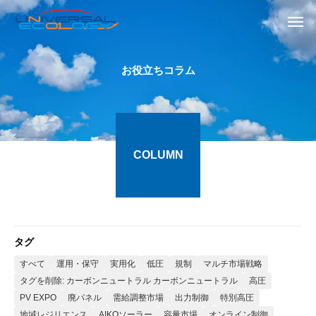
お役立ちコラム
COLUMN
タグ
すべて
運用・保守
実用化
低圧
規制
マルチ市場戦略
タグを削除: カーボンニュートラル カーボンニュートラル
高圧
PV EXPO
廃パネル
需給調整市場
出力制御
特別高圧
地域レジリエンス
AIKOソーラー
容量市場
オンライン制御