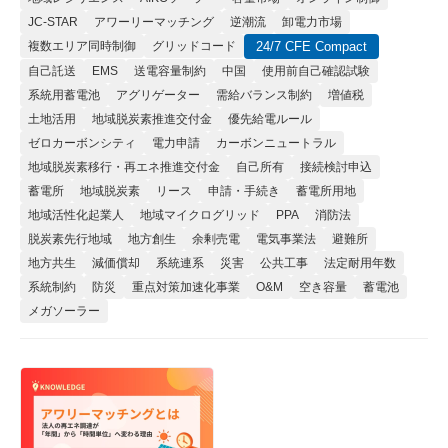
JC-STAR
アワーリーマッチング
逆潮流
卸電力市場
複数エリア同時制御
グリッドコード
24/7 CFE Compact
自己託送
EMS
送電容量制約
中国
使用前自己確認試験
系統用蓄電池
アグリゲーター
需給バランス制約
増値税
土地活用
地域脱炭素推進交付金
優先給電ルール
ゼロカーボンシティ
電力申請
カーボンニュートラル
地域脱炭素移行・再エネ推進交付金
自己所有
接続検討申込
蓄電所
地域脱炭素
リース
申請・手続き
蓄電所用地
地域活性化起業人
地域マイクログリッド
PPA
消防法
脱炭素先行地域
地方創生
余剰売電
電気事業法
避難所
地方共生
減価償却
系統連系
災害
公共工事
法定耐用年数
系統制約
防災
重点対策加速化事業
O&M
空き容量
蓄電池
メガソーラー