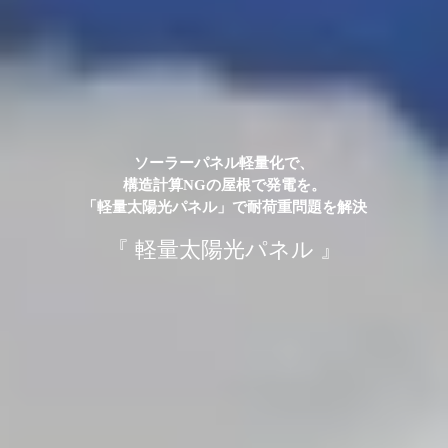
ソ
ー
ラ
ー
パ
ネ
ル
軽
量
化
で
、
構
造
計
算
N
G
の
屋
根
で
発
電
を
。
「
軽
量
太
陽
光
パ
ネ
ル
」
で
耐
荷
重
問
題
を
解
決
『 軽量太陽光パネル 』