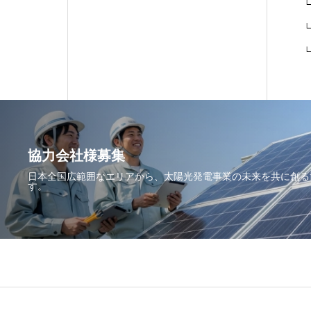
∟
∟
∟
協力会社様募集
日本全国広範囲なエリアから、太陽光発電事業の未来を共に創る
す。