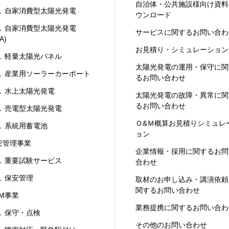
自治体・公共施設様向け資料
 自家消費型太陽光発電
ウンロード
 自家消費型太陽光発電
サービスに関するお問い合わ
A)
お見積り・シミュレーション
 軽量太陽光パネル
太陽光発電の運用・保守に関
 産業用ソーラーカーポート
るお問い合わせ
 水上太陽光発電
太陽光発電の故障・異常に関
るお問い合わせ
 売電型太陽光発電
Ｏ&Ｍ概算お見積りシミュレ
 系統用蓄電池
ョン
安管理事業
企業情報・採用に関するお問
 重要試験サービス
合わせ
 保安管理
取材のお申し込み・講演依頼
関するお問い合わせ
&M事業
業務提携に関するお問い合わ
 保守・点検
その他のお問い合わせ