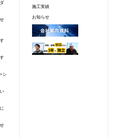
ダ
施工実績
お知らせ
せ
す
す
ーシ
い
に
せ