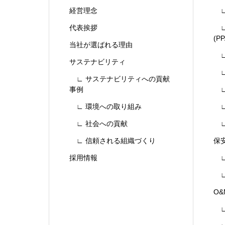
経営理念
∟
代表挨拶
∟
(PP
当社が選ばれる理由
∟
サステナビリティ
∟
∟ サステナビリティへの貢献
事例
∟
∟ 環境への取り組み
∟
∟ 社会への貢献
∟
∟ 信頼される組織づくり
保
採用情報
∟
∟
O
∟