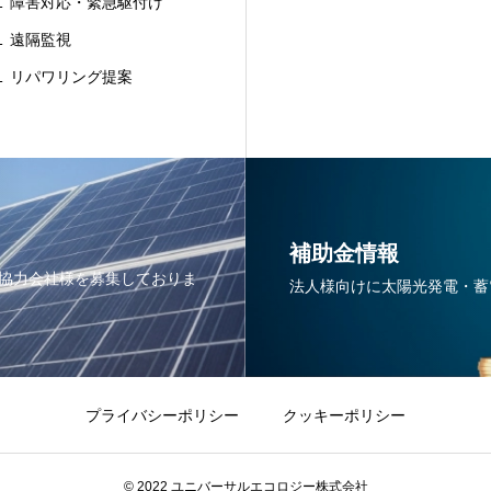
 障害対応・緊急駆付け
 遠隔監視
 リパワリング提案
補助金情報
協力会社様を募集しておりま
法人様向けに太陽光発電・蓄
プライバシーポリシー
クッキーポリシー
© 2022 ユニバーサルエコロジー株式会社