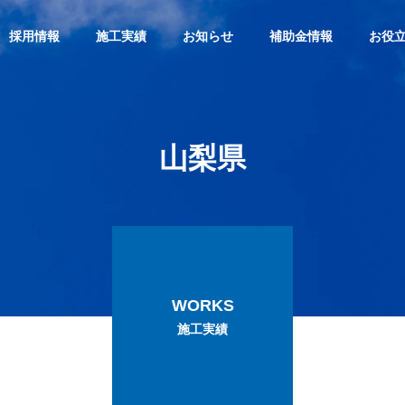
採用情報
施工実績
お知らせ
補助金情報
お役
山
梨
県
経営理念
PHILOSOPHY
WORKS
選ばれる理由
施工実績
REASON