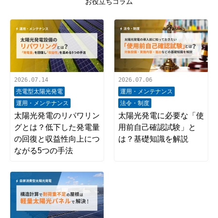
お役立ちコラム
2026.07.14
2026.07.06
売電型太陽光発電
運用・メンテナンス
運用・メンテナンス
法令・制度
太陽光発電のリパワリン
太陽光発電に必要な「使
グとは？低下した発電量
用前自己確認試験」と
の回復と収益性向上につ
は？基礎知識を解説
ながる5つの手法