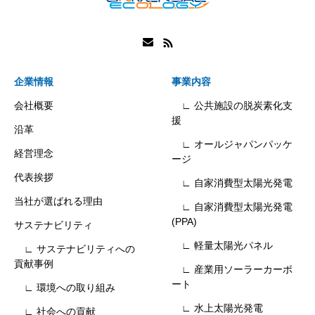
企業情報
事業内容
会社概要
∟ 公共施設の脱炭素化支
援
沿革
∟ オールジャパンパッケ
経営理念
ージ
代表挨拶
∟ 自家消費型太陽光発電
当社が選ばれる理由
∟ 自家消費型太陽光発電
(PPA)
サステナビリティ
∟ 軽量太陽光パネル
∟ サステナビリティへの
貢献事例
∟ 産業用ソーラーカーポ
ート
∟ 環境への取り組み
∟ 水上太陽光発電
∟ 社会への貢献