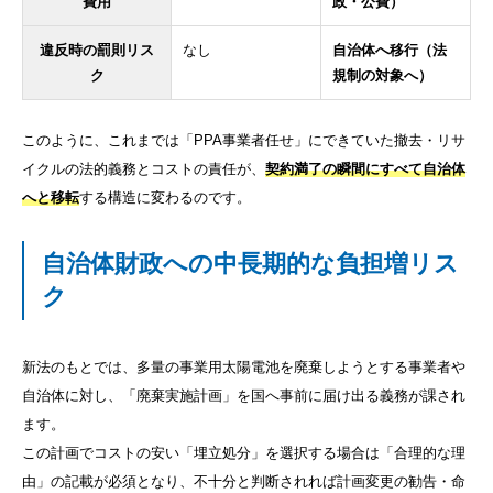
費用
政・公費）
違反時の罰則リス
なし
自治体へ移行（法
ク
規制の対象へ）
このように、これまでは「PPA事業者任せ」にできていた撤去・リサ
イクルの法的義務とコストの責任が、
契約満了の瞬間にすべて自治体
へと移転
する構造に変わるのです。
自治体財政への中長期的な負担増リス
ク
新法のもとでは、多量の事業用太陽電池を廃棄しようとする事業者や
自治体に対し、「廃棄実施計画」を国へ事前に届け出る義務が課され
ます。
この計画でコストの安い「埋立処分」を選択する場合は「合理的な理
由」の記載が必須となり、不十分と判断されれば計画変更の勧告・命