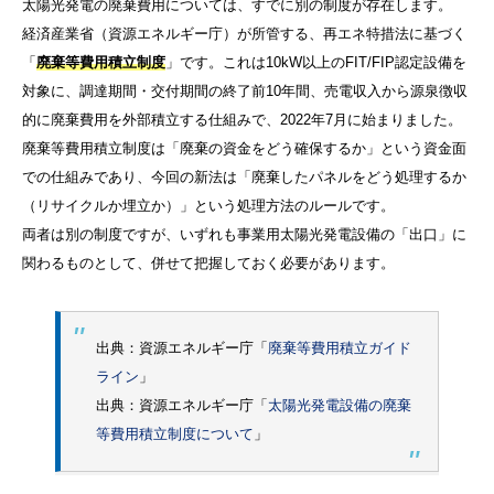
太陽光発電の廃棄費用については、すでに別の制度が存在します。
経済産業省（資源エネルギー庁）が所管する、再エネ特措法に基づく
「
廃棄等費用積立制度
」です。これは10kW以上のFIT/FIP認定設備を
対象に、調達期間・交付期間の終了前10年間、売電収入から源泉徴収
的に廃棄費用を外部積立する仕組みで、2022年7月に始まりました。
廃棄等費用積立制度は「廃棄の資金をどう確保するか」という資金面
での仕組みであり、今回の新法は「廃棄したパネルをどう処理するか
（リサイクルか埋立か）」という処理方法のルールです。
両者は別の制度ですが、いずれも事業用太陽光発電設備の「出口」に
関わるものとして、併せて把握しておく必要があります。
出典：資源エネルギー庁「
廃棄等費用積立ガイド
ライン
」
出典：資源エネルギー庁「
太陽光発電設備の廃棄
等費⽤積⽴制度について
」