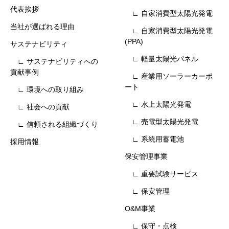
代表挨拶
∟ 自家消費型太陽光発電
当社が選ばれる理由
∟ 自家消費型太陽光発電
(PPA)
サステナビリティ
∟ 軽量太陽光パネル
∟ サステナビリティへの
貢献事例
∟ 産業用ソーラーカーポ
ート
∟ 環境への取り組み
∟ 水上太陽光発電
∟ 社会への貢献
∟ 売電型太陽光発電
∟ 信頼される組織づくり
∟ 系統用蓄電池
採用情報
保安管理事業
∟ 重要試験サービス
∟ 保安管理
O&M事業
∟ 保守・点検