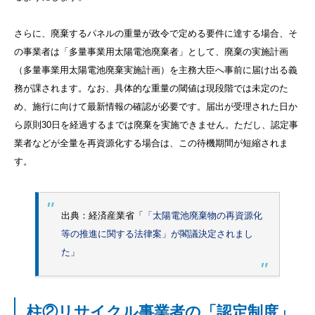
さらに、廃棄するパネルの重量が政令で定める要件に達する場合、そ
の事業者は「多量事業用太陽電池廃棄者」として、廃棄の実施計画
（多量事業用太陽電池廃棄実施計画）を主務大臣へ事前に届け出る義
務が課されます。なお、具体的な重量の閾値は現段階では未定のた
め、施行に向けて最新情報の確認が必要です。届出が受理された日か
ら原則30日を経過するまでは廃棄を実施できません。ただし、認定事
業者などが全量を再資源化する場合は、この待機期間が短縮されま
す。
出典：経済産業省「
「太陽電池廃棄物の再資源化
等の推進に関する法律案」が閣議決定されまし
た
」
柱②リサイクル事業者の「認定制度」