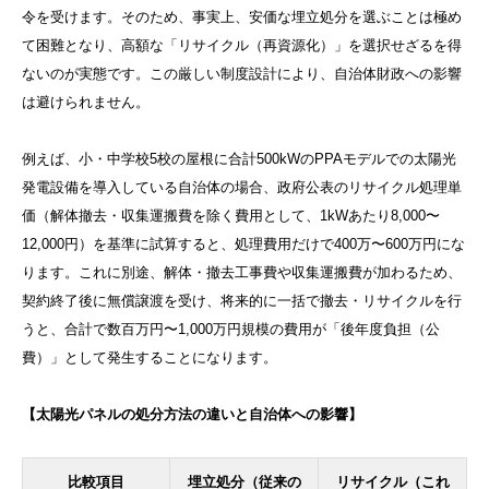
令を受けます。そのため、事実上、安価な埋立処分を選ぶことは極め
て困難となり、高額な「リサイクル（再資源化）」を選択せざるを得
ないのが実態です。この厳しい制度設計により、自治体財政への影響
は避けられません。
例えば、小・中学校5校の屋根に合計500kWのPPAモデルでの太陽光
発電設備を導入している自治体の場合、政府公表のリサイクル処理単
価（解体撤去・収集運搬費を除く費用として、1kWあたり8,000〜
12,000円）を基準に試算すると、処理費用だけで400万〜600万円にな
ります。これに別途、解体・撤去工事費や収集運搬費が加わるため、
契約終了後に無償譲渡を受け、将来的に一括で撤去・リサイクルを行
うと、合計で数百万円〜1,000万円規模の費用が「後年度負担（公
費）」として発生することになります。
【太陽光パネルの処分方法の違いと自治体への影響】
比較項目
埋立処分（従来の
リサイクル（これ