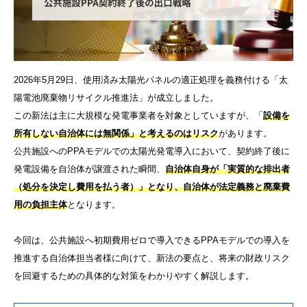
2026年5月29日、使用済み太陽光パネルの適正処理を義務付ける「太
陽電池廃棄物リサイクル推進法」が成立しました。
この新法は主に大規模な発電事業者を対象としていますが、「
設備を
所有しない自治体には無関係」と考えるのはリスク
があります。
公共施設へのPPAモデルでの太陽光発電導入において、契約終了後に
発電設備を自治体が譲渡された瞬間、
自治体自身が「実質的な排出者
（処分を決定し費用を払う者）」となり、自治体が法定義務と廃棄費
用の負担主体
となります。
今回は、公共施設へ初期費用ゼロで導入できるPPAモデルでの導入を
推進する自治体担当者様に向けて、新法の要点と、将来の財政リスク
を回避するための具体的な対策をわかりやすく解説します。