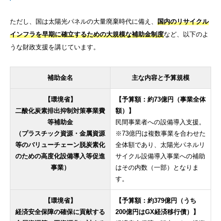
ただし、国は太陽光パネルの大量廃棄時代に備え、
国内のリサイクル
インフラを早期に確立するための大規模な補助金制度
など、以下のよ
うな財政支援を講じています。
補助金名
主な内容と予算規模
【環境省】
【予算額：約73億円（事業全体
二酸化炭素排出抑制対策事業費
額）】
等補助金
民間事業者への設備導入支援。
（プラスチック資源・金属資源
※73億円は複数事業を合わせた
等のバリューチェーン脱炭素化
全体額であり、太陽光パネルリ
のための高度化設備導入等促進
サイクル設備導入事業への補助
事業）
はその内数（一部）となりま
す。
【環境省】
【予算額：約379億円（うち
経済安全保障の確保に貢献する
200億円はGX経済移行債）】