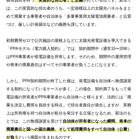
費用負担を持つ
「実質的な排出者」と定義
されている点です。新法で
は、この実質的な排出者のうち、一定規模以上の太陽光パネルをまと
めて廃棄する事業者や自治体を「多量事業用太陽電池廃棄者」と位置
づけ、厳しい計画届出などの義務を課しています。
初期費用ゼロで公共施設の屋根上などに太陽光発電設備を導入できる
「PPAモデル（電力購入契約）」では、契約期間中（通常15〜20年）
はPPA事業者が発電設備を所有します。そのため、期間中の運用管理
や将来の廃棄責任はすべてその事業者が負うことになります。
しかし、PPA契約期間が終了した後は、発電設備を自治体へ無償譲渡
する契約になっているケースが多く、この場合、契約満了をもって発
電設備の所有者がPPA事業者から自治体へと移ります。法的には「廃
棄を決定し費用を負担する時点」で排出者責任が発生しますが、実務
上は所有権を持つ自治体が処分を発注する立場となるため、新法のも
とでは、この無償譲渡を受けて
自治体が所有者になった瞬間、将来の
廃棄責任と国への届出義務、そして処理費用をすべて自治体（公費）
が負う
という構図が生まれるのです。