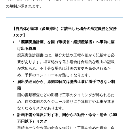
の規制が課されます。
【自治体が基準（多量排出）に該当した場合の法定義務と実務
リスク】
「廃棄実施計画」を国（環境省・経済産業省）へ事前に届
け出る義務
廃棄実施計画書には、処分方法や工程を細かく記載する必
要があります。埋立処分を選ぶ場合は合理的な理由の記載
が求められ、不十分な場合は計画の変更を命令されるた
め、予算のコントロールが難しくなります。
届出受理日から、原則30日間は撤去工事に着手できない制
限
国の書類審査などの影響で工事のタイミングが縛られるた
め、自治体側のスケジュール通りに予算執行や工事が進ま
なくなるリスクがあります。
計画不備や違反に対する、国からの勧告・命令・罰金（100
万円以下）リスク
手続きの失念や国の命令を無視して工事を進めた場合、自