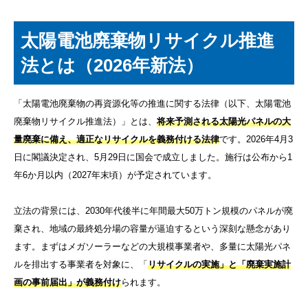
太陽電池廃棄物リサイクル推進
法とは（2026年新法）
「太陽電池廃棄物の再資源化等の推進に関する法律（以下、太陽電池
廃棄物リサイクル推進法）」とは、
将来予測される太陽光パネルの大
量廃棄に備え、適正なリサイクルを義務付ける法律
です。2026年4月3
日に閣議決定され、5月29日に国会で成立しました。施行は公布から1
年6か月以内（2027年末頃）が予定されています。
立法の背景には、2030年代後半に年間最大50万トン規模のパネルが廃
棄され、地域の最終処分場の容量が逼迫するという深刻な懸念があり
ます。まずはメガソーラーなどの大規模事業者や、多量に太陽光パネ
ルを排出する事業者を対象に、「
リサイクルの実施」と「廃棄実施計
画の事前届出」が義務付け
られます。