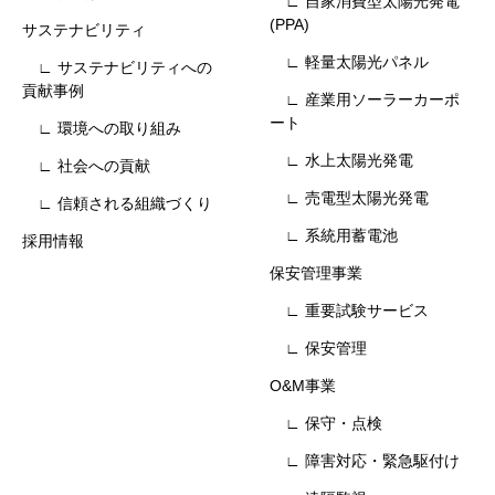
∟ 自家消費型太陽光発電
(PPA)
サステナビリティ
∟ 軽量太陽光パネル
∟ サステナビリティへの
貢献事例
∟ 産業用ソーラーカーポ
ート
∟ 環境への取り組み
∟ 水上太陽光発電
∟ 社会への貢献
∟ 売電型太陽光発電
∟ 信頼される組織づくり
∟ 系統用蓄電池
採用情報
保安管理事業
∟ 重要試験サービス
∟ 保安管理
O&M事業
∟ 保守・点検
∟ 障害対応・緊急駆付け