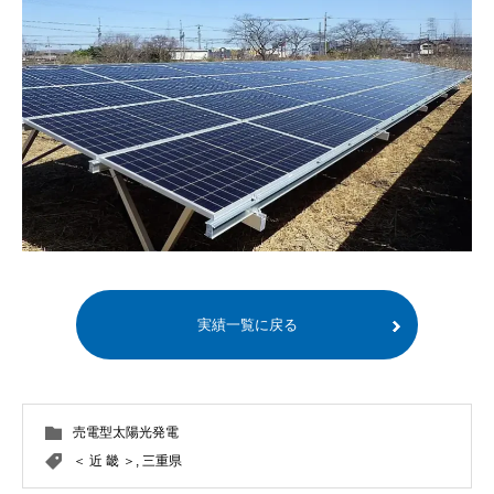
実績一覧に戻る
売電型太陽光発電
＜ 近 畿 ＞
,
三重県