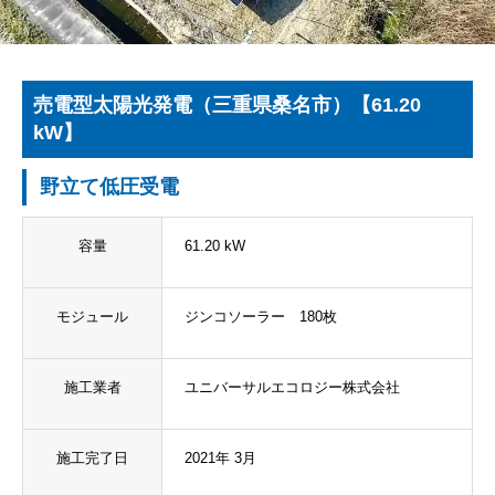
売電型太陽光発電（三重県桑名市）【61.20
kW】
野立て低圧受電
容量
61.20 kW
モジュール
ジンコソーラー 180枚
施工業者
ユニバーサルエコロジー株式会社
施工完了日
2021年 3月