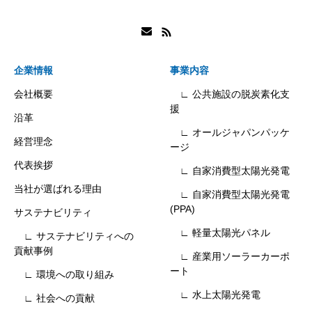
企業情報
事業内容
会社概要
∟ 公共施設の脱炭素化支
援
沿革
∟ オールジャパンパッケ
経営理念
ージ
代表挨拶
∟ 自家消費型太陽光発電
当社が選ばれる理由
∟ 自家消費型太陽光発電
(PPA)
サステナビリティ
∟ 軽量太陽光パネル
∟ サステナビリティへの
貢献事例
∟ 産業用ソーラーカーポ
ート
∟ 環境への取り組み
∟ 水上太陽光発電
∟ 社会への貢献