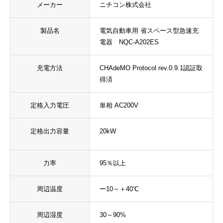
メーカー
ニチコン株式会社
製品名
電気自動車用 省スペース型急速充
電器 NQC-A202ES
充電方法
CHAdeMO Protocol rev.0.9.1認証取
得済
定格入力電圧
単相 AC200V
定格出力容量
20kW
力率
95％以上
周辺温度
ー10～＋40℃
周辺湿度
30～90%