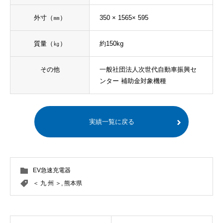
外寸（㎜）
350 × 1565× 595
質量（㎏）
約150kg
その他
一般社団法人次世代自動車振興セ
ンター 補助金対象機種
実績一覧に戻る
EV急速充電器
＜ 九 州 ＞
,
熊本県