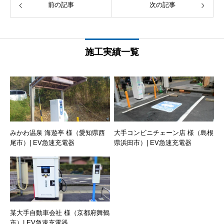
前の記事
次の記事
施工実績一覧
みかわ温泉 海遊亭 様（愛知県西
大手コンビニチェーン店 様（島根
尾市）| EV急速充電器
県浜田市）| EV急速充電器
某大手自動車会社 様（京都府舞鶴
市）| EV急速充電器