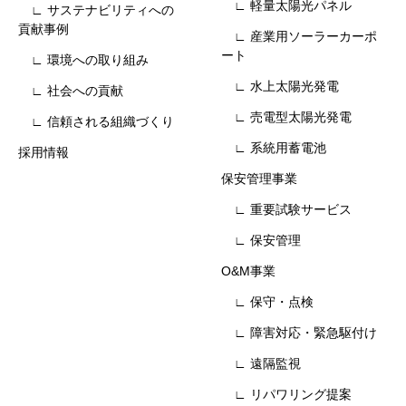
∟ 軽量太陽光パネル
∟ サステナビリティへの
貢献事例
∟ 産業用ソーラーカーポ
ート
∟ 環境への取り組み
∟ 水上太陽光発電
∟ 社会への貢献
∟ 売電型太陽光発電
∟ 信頼される組織づくり
∟ 系統用蓄電池
採用情報
保安管理事業
∟ 重要試験サービス
∟ 保安管理
O&M事業
∟ 保守・点検
∟ 障害対応・緊急駆付け
∟ 遠隔監視
∟ リパワリング提案