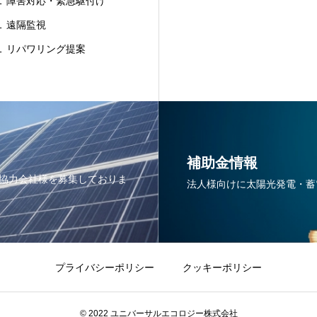
 障害対応・緊急駆付け
 遠隔監視
 リパワリング提案
補助金情報
協力会社様を募集しておりま
法人様向けに太陽光発電・蓄
プライバシーポリシー
クッキーポリシー
© 2022 ユニバーサルエコロジー株式会社