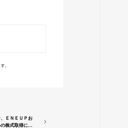
ます。
ー、ＥＮＥＵＰお
いの株式取得によ