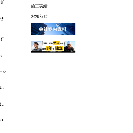
ダ
施工実績
お知らせ
せ
す
す
ーシ
い
に
せ