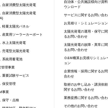
自治体・公共施設様向け資料
 自家消費型太陽光発電
ウンロード
 自家消費型太陽光発電
サービスに関するお問い合わ
A)
お見積り・シミュレーション
 軽量太陽光パネル
太陽光発電の運用・保守に関
 産業用ソーラーカーポート
るお問い合わせ
 水上太陽光発電
太陽光発電の故障・異常に関
るお問い合わせ
 売電型太陽光発電
Ｏ&Ｍ概算お見積りシミュレ
 系統用蓄電池
ョン
安管理事業
企業情報・採用に関するお問
 重要試験サービス
合わせ
 保安管理
取材のお申し込み・講演依頼
関するお問い合わせ
&M事業
業務提携に関するお問い合わ
 保守・点検
その他のお問い合わせ