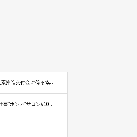
の運用体制を強化
【公共施設の脱炭素化】環境省 北海道環境局「地域脱炭素推進交付金に係る協力宣言事業者」登録のお知らせ
当社代表取締役 石田友則が『Nativ.media』主催「地域の仕事”ホンネ”サロン#10」に登壇しました