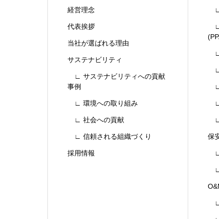
経営理念
∟
代表挨拶
∟
(PP
当社が選ばれる理由
∟
サステナビリティ
∟
∟ サステナビリティへの貢献
事例
∟
∟ 環境への取り組み
∟
∟ 社会への貢献
∟
∟ 信頼される組織づくり
保
採用情報
∟
∟
O
∟