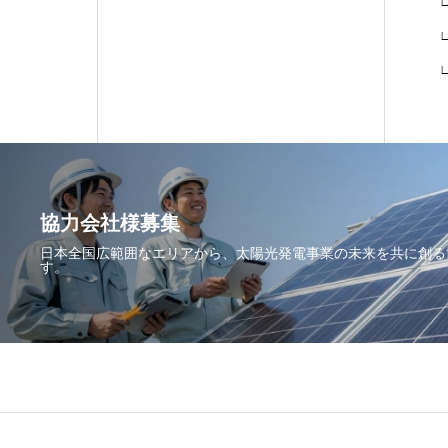
∟
∟
∟
協力会社様募集
日本全国広範囲なエリアから、太陽光発電事業の未来を共に創る
す。