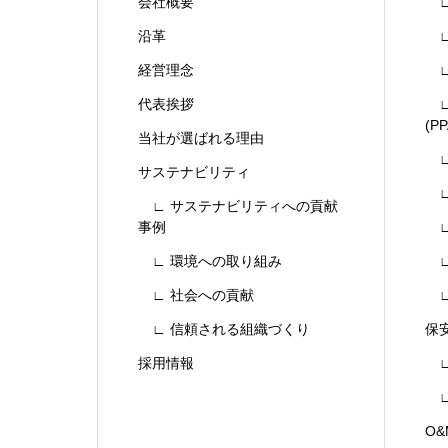
会社概要
∟
沿革
∟
経営理念
∟
代表挨拶
∟
(PP
当社が選ばれる理由
∟
サステナビリティ
∟
∟ サステナビリティへの貢献
事例
∟
∟ 環境への取り組み
∟
∟ 社会への貢献
∟
∟ 信頼される組織づくり
保
採用情報
∟
∟
O