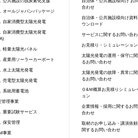
 公共施設の脱炭素化支援
自治体・公共施設様向け お
合わせ
 オールジャパンパッケージ
自治体・公共施設様向け資料
 自家消費型太陽光発電
ウンロード
 自家消費型太陽光発電
サービスに関するお問い合わ
A)
お見積り・シミュレーション
 軽量太陽光パネル
太陽光発電の運用・保守に関
 産業用ソーラーカーポート
るお問い合わせ
 水上太陽光発電
太陽光発電の故障・異常に関
るお問い合わせ
 売電型太陽光発電
Ｏ&Ｍ概算お見積りシミュレ
 系統用蓄電池
ョン
安管理事業
企業情報・採用に関するお問
 重要試験サービス
合わせ
 保安管理
取材のお申し込み・講演依頼
関するお問い合わせ
&M事業