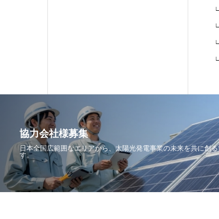
∟
∟
∟
∟
協力会社様募集
日本全国広範囲なエリアから、太陽光発電事業の未来を共に創る
す。