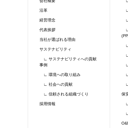
会社概要
∟
沿革
∟
経営理念
∟
代表挨拶
∟
(PP
当社が選ばれる理由
∟
サステナビリティ
∟
∟ サステナビリティへの貢献
事例
∟
∟ 環境への取り組み
∟
∟ 社会への貢献
∟
∟ 信頼される組織づくり
保
採用情報
∟
∟
O