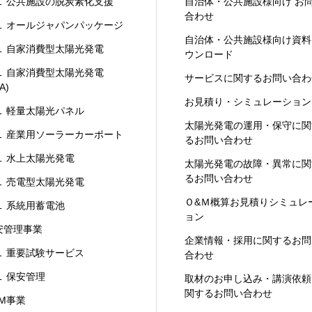
 公共施設の脱炭素化支援
自治体・公共施設様向け お
合わせ
 オールジャパンパッケージ
自治体・公共施設様向け資料
 自家消費型太陽光発電
ウンロード
 自家消費型太陽光発電
サービスに関するお問い合わ
A)
お見積り・シミュレーション
 軽量太陽光パネル
太陽光発電の運用・保守に関
 産業用ソーラーカーポート
るお問い合わせ
 水上太陽光発電
太陽光発電の故障・異常に関
るお問い合わせ
 売電型太陽光発電
Ｏ&Ｍ概算お見積りシミュレ
 系統用蓄電池
ョン
安管理事業
企業情報・採用に関するお問
 重要試験サービス
合わせ
 保安管理
取材のお申し込み・講演依頼
関するお問い合わせ
&M事業