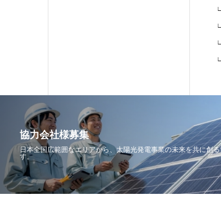
∟
∟
∟
∟
協力会社様募集
日本全国広範囲なエリアから、太陽光発電事業の未来を共に創る
す。