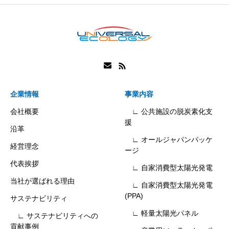
企業情報
事業内容
会社概要
∟ 公共施設の脱炭素化支
援
沿革
∟ オールジャパンパッケ
経営理念
ージ
代表挨拶
∟ 自家消費型太陽光発電
当社が選ばれる理由
∟ 自家消費型太陽光発電
(PPA)
サステナビリティ
∟ 軽量太陽光パネル
∟ サステナビリティへの
貢献事例