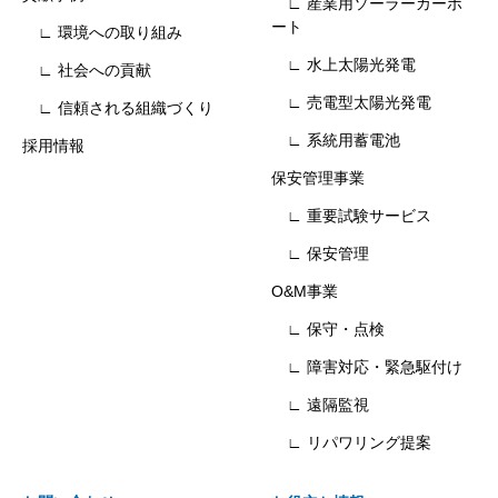
∟ 産業用ソーラーカーポ
ート
∟ 環境への取り組み
∟ 水上太陽光発電
∟ 社会への貢献
∟ 売電型太陽光発電
∟ 信頼される組織づくり
∟ 系統用蓄電池
採用情報
保安管理事業
∟ 重要試験サービス
∟ 保安管理
O&M事業
∟ 保守・点検
∟ 障害対応・緊急駆付け
∟ 遠隔監視
∟ リパワリング提案