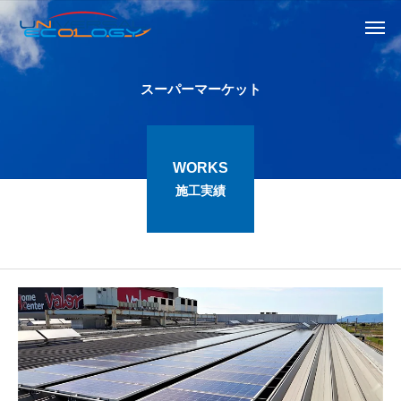
ス
ー
パ
ー
マ
ー
ケ
ッ
ト
WORKS
施工実績