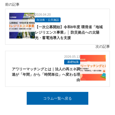
前の記事
2026.04.20
自治体・公共施設
【一次公募開始】令和8年度 環境省「地域
レジリエンス事業」│ 防災拠点への太陽
光・蓄電池導入を支援
次の記事
2026.05.13
基礎知識
アワリーマッチングとは｜法人の再エネ調
達が「年間」から「時間単位」へ変わる理
由
コラム一覧へ戻る