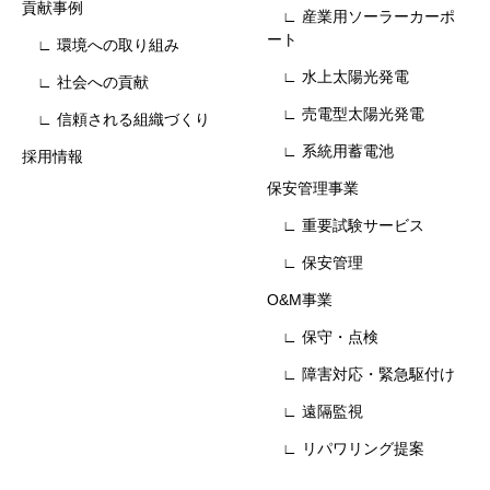
貢献事例
∟ 産業用ソーラーカーポ
ート
∟ 環境への取り組み
∟ 水上太陽光発電
∟ 社会への貢献
∟ 売電型太陽光発電
∟ 信頼される組織づくり
∟ 系統用蓄電池
採用情報
保安管理事業
∟ 重要試験サービス
∟ 保安管理
O&M事業
∟ 保守・点検
∟ 障害対応・緊急駆付け
∟ 遠隔監視
∟ リパワリング提案