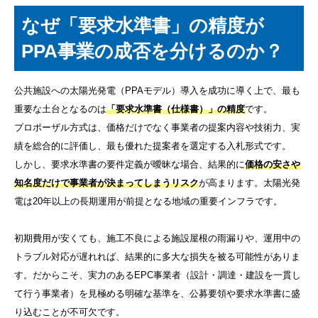
なぜ「要求水準書」の精度が
PPA事業の成否を分けるのか？
公共施設への太陽光発電（PPAモデル）導入を成功に導く上で、最も
重要な土台となるのは
「要求水準書（仕様書）」の精度
です。
プロポーザル方式は、価格だけでなく事業者の提案内容や技術力、実
績を総合的に評価し、最も優れた提案者を選定する入札形式です。
しかし、要求水準書の要件定義が曖昧な場合、結果的に
価格の安さや
知名度だけで事業者が決まってしまうリスク
が高まります。太陽光発
電は20年以上の長期運用が前提となる地域の重要インフラです。
初期費用が安くても、施工不良による施設屋根の雨漏りや、運用中の
トラブル対応が遅れれば、結果的に多大な損失を被る可能性がありま
す。だからこそ、実力のあるEPC事業者（設計・調達・建設を一貫し
て行う事業者）を見極める明確な基準を、公募要領や要求水準書に盛
り込むことが不可欠です。