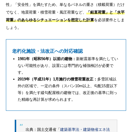
性」「安全性」を満たすため、単なるパネルの重さ（積載荷重）だけ
でなく、地震荷重・積雪荷重・風圧荷重など、
「鉛直荷重」と「水平
荷重」のあらゆるシチュエーションを想定した計算
を必須要件としま
しょう。
老朽化施設・法改正への対応確認
1981年（昭和56年）以前の建物：
新耐震基準を満たしてい
ない可能性があり、設置には専門的な補強検討が必要で
す。
2019年（平成31年）1月施行の積雪荷重改正：
多雪区域以
外の区域で、一定の条件（スパン10m以上、勾配15度以下
等）を満たす緩勾配屋根の建物では、改正後の基準に則っ
た精緻な再計算が求められます。
出典：国土交通省「
建築基準法・建築物省エネ法