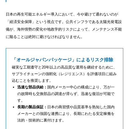
日本の再生可能エネルギー導入において、今や避けて通れないのが
「経済安全保障」という視点です。公共インフラである太陽光発電設
備が、海外情勢の変化や地政学的リスクによって、メンテナンス不能
に陥ることは絶対に避けなければなりません。
「オールジャパンパッケージ」によるリスク排除
確実な工期遵守と20年以上の高品質な運用を継続するために、
サプライチェーンの強靭化（レジリエンス）を評価項目に組み
込むことを推奨します。
迅速な部品供給：
国内メーカー中心の構成により、万が一
の故障時も交換部品の調達が滞らず、迅速な復旧が可能で
す。
長期の製品保証：
日本の商習慣や品質基準を熟知した国内
メーカーとの強固な連携により、長期にわたる安定稼働を
法的・技術的に裏付けます。