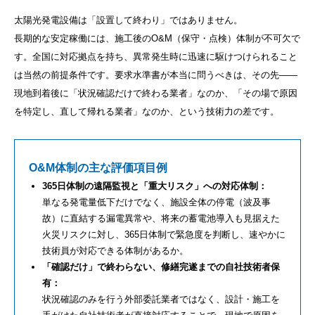
太陽光発電設備は「設置して終わり」ではありません。
長期的な安定稼働には、施工後のO&M（保守・点検）体制が不可欠で
す。全国に対応拠点を持ち、異常発生時に迅速に駆けつけられること
は当然の前提条件です。要求水準書が本当に問うべきは、その先——
現地到着後に「状況確認だけで終わる業者」なのか、「その場で原因
を特定し、直して帰れる業者」なのか、という技術力の差です。
O&M体制の主な評価項目例
365日体制の遠隔監視と「重大リスク」への対応体制：
単なる発電量低下だけでなく、施設全体の停電（波及事
故）に直結する漏電異常や、将来の蓄電池導入も見据えた
火災リスクに対し、365日体制で緊急度を判断し、速やかに
技術員が対応できる体制があるか。
「確認だけ」で終わらない、修繕完遂までの自社技術者保
有：
状況確認のみを行う外部委託業者ではなく、設計・施工を