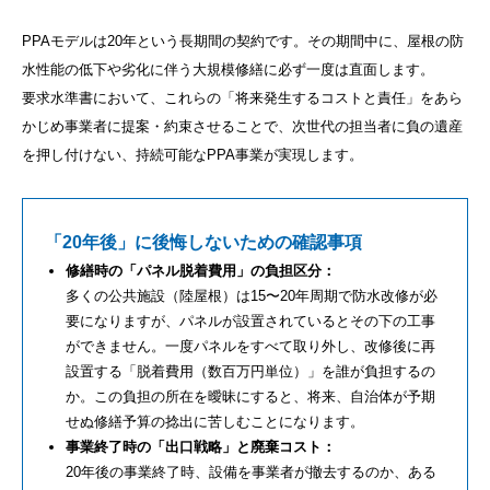
PPAモデルは20年という長期間の契約です。その期間中に、屋根の防
水性能の低下や劣化に伴う大規模修繕に必ず一度は直面します。
要求水準書において、これらの「将来発生するコストと責任」をあら
かじめ事業者に提案・約束させることで、次世代の担当者に負の遺産
を押し付けない、持続可能なPPA事業が実現します。
「20年後」に後悔しないための確認事項
修繕時の「パネル脱着費用」の負担区分：
多くの公共施設（陸屋根）は15〜20年周期で防水改修が必
要になりますが、パネルが設置されているとその下の工事
ができません。一度パネルをすべて取り外し、改修後に再
設置する「脱着費用（数百万円単位）」を誰が負担するの
か。この負担の所在を曖昧にすると、将来、自治体が予期
せぬ修繕予算の捻出に苦しむことになります。
事業終了時の「出口戦略」と廃棄コスト：
20年後の事業終了時、設備を事業者が撤去するのか、ある