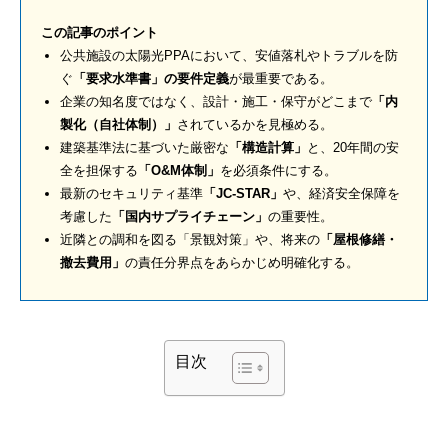
この記事のポイント
公共施設の太陽光PPAにおいて、安値落札やトラブルを防
ぐ
「要求水準書」の要件定義
が最重要である。
企業の知名度ではなく、設計・施工・保守がどこまで
「内
製化（自社体制）」
されているかを見極める。
建築基準法に基づいた厳密な
「構造計算」
と、20年間の安
全を担保する
「O&M体制」
を必須条件にする。
最新のセキュリティ基準
「JC-STAR」
や、経済安全保障を
考慮した
「国内サプライチェーン」
の重要性。
近隣との調和を図る「景観対策」や、将来の
「屋根修繕・
撤去費用」
の責任分界点をあらかじめ明確化する。
目次