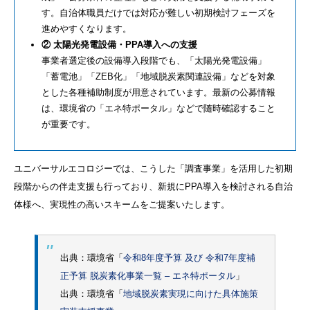
す。自治体職員だけでは対応が難しい初期検討フェーズを
進めやすくなります。
② 太陽光発電設備・PPA導入への支援
事業者選定後の設備導入段階でも、「太陽光発電設備」
「蓄電池」「ZEB化」「地域脱炭素関連設備」などを対象
とした各種補助制度が用意されています。最新の公募情報
は、環境省の「エネ特ポータル」などで随時確認すること
が重要です。
ユニバーサルエコロジーでは、こうした「調査事業」を活用した初期
段階からの伴走支援も行っており、新規にPPA導入を検討される自治
体様へ、実現性の高いスキームをご提案いたします。
出典：環境省「
令和8年度予算 及び 令和7年度補
正予算 脱炭素化事業一覧 – エネ特ポータル
」
出典：環境省「
地域脱炭素実現に向けた具体施策